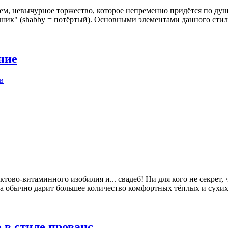
с тем, невычурное торжество, которое непременно придётся по д
 шик" (shabby = потёртый). Основными элементами данного сти
ние
в
тово-витаминного изобилия и... свадеб! Ни для кого не секрет, 
а обычно дарит большее количество комфортных тёплых и сухих 
 в стиле прованс