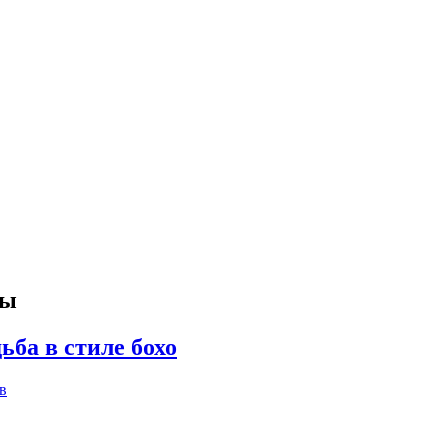
бы
ба в стиле бохо
в