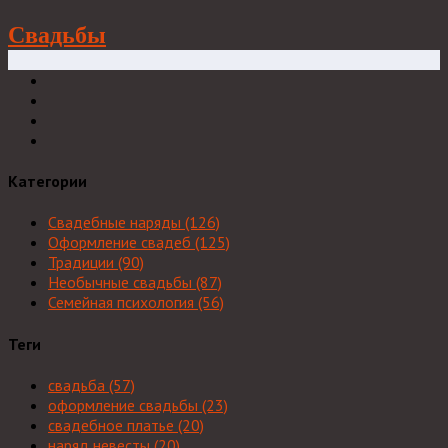
Свадьбы
Категории
Свадебные наряды
(126)
Оформление свадеб
(125)
Традиции
(90)
Необычные свадьбы
(87)
Семейная психология
(56)
Теги
свадьба
(57)
оформление свадьбы
(23)
свадебное платье
(20)
наряд невесты
(20)