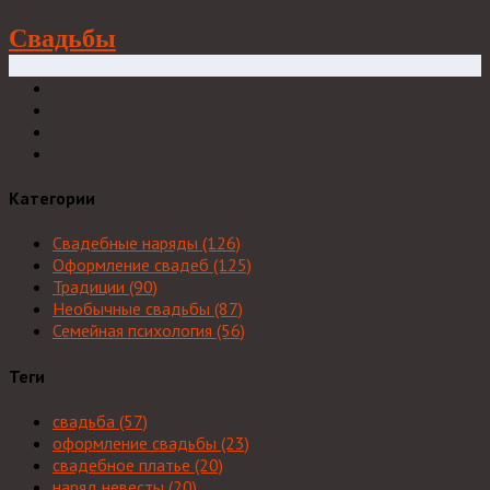
Свадьбы
Категории
Свадебные наряды
(126)
Оформление свадеб
(125)
Традиции
(90)
Необычные свадьбы
(87)
Семейная психология
(56)
Теги
свадьба
(57)
оформление свадьбы
(23)
свадебное платье
(20)
наряд невесты
(20)