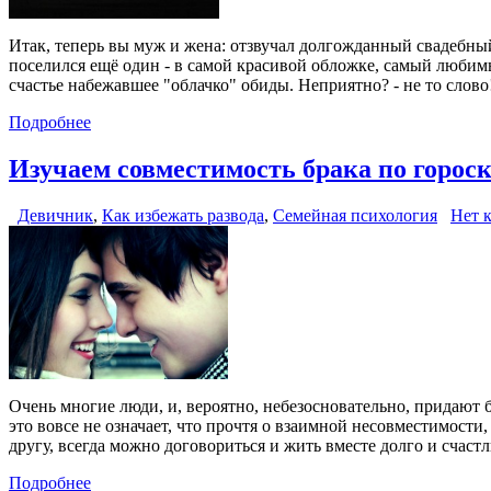
Итак, теперь вы муж и жена: отзвучал долгожданный свадебны
поселился ещё один - в самой красивой обложке, самый любимы
счастье набежавшее "облачко" обиды. Неприятно? - не то слово
Подробнее
Изучаем совместимость брака по горос
Девичник
,
Как избежать развода
,
Семейная психология
Нет 
Очень многие люди, и, вероятно, небезосновательно, придают бо
это вовсе не означает, что прочтя о взаимной несовместимости
другу, всегда можно договориться и жить вместе долго и счастл
Подробнее