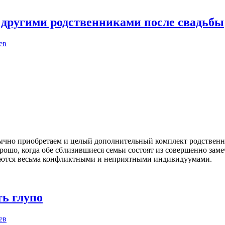
 другими родственниками после свадьбы
ев
ычно приобретаем и целый дополнительный комплект родственни
орошо, когда обе сблизившиеся семьи состоят из совершенно зам
ваются весьма конфликтными и неприятными индивидуумами.
ть глупо
ев