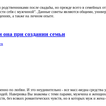
и родственниками после свадьбы, но прежде всего в семейных о
ести себя с мужчиной". Данные советы являются общими, униве
дениях, а также на личном опыте.
и она при создании семьи
ев
енно по любви. И это неудивительно - все масс-медиа средства
х людей. Наверняка Вы знакомы с теми парами, мужчина и женщина
ств, без всяких романтических чувств, но в которых муж и жена