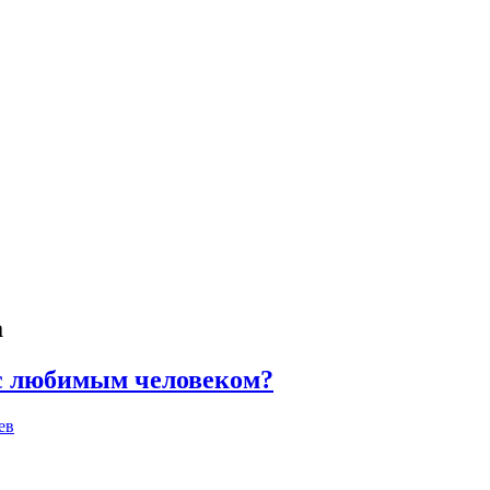
а
с любимым человеком?
ев