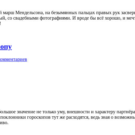
й марш Мендельсона, на безымянных пальцах правых рук засверк
й, со свадебными фотографиями. И вроде бы всё хорошо, и мечта
!
копу
комментариев
льшое значение не только уму, внешности и характеру партнёра, 
, поклонники гороскопов тут же расходятся, ведь зная о возмож
иво.