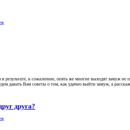
ев
 в результате, к сожалению, опять же многие выходят замуж не 
удем давать Вам советы о том, как удачно выйти замуж, а расск
руг друга?
ев