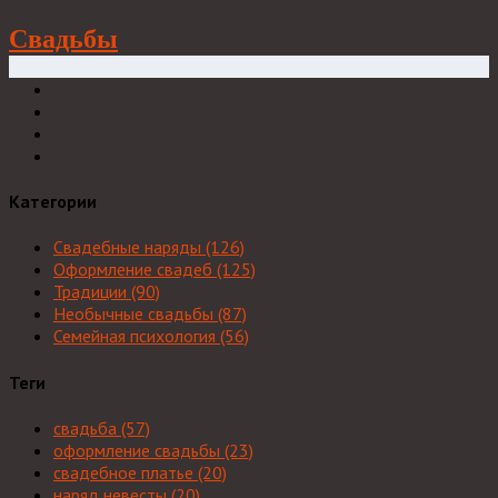
Свадьбы
Категории
Свадебные наряды
(126)
Оформление свадеб
(125)
Традиции
(90)
Необычные свадьбы
(87)
Семейная психология
(56)
Теги
свадьба
(57)
оформление свадьбы
(23)
свадебное платье
(20)
наряд невесты
(20)