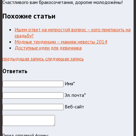
Счастливого вам бракосочетания, дорогие молодожёны!
Похожие статьи
Ищем ответ на непростой вопрос – кого пригласить на
свадьбу?
Модные тенденции – макияж невесты 2014
Доступные идеи для девичника
предыдущая запись
следующая запись
Ответить
Имя*
Эл. почта*
Веб-сайт
Перед отправкой формы: