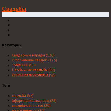
Свадьбы
Категории
Свадебные наряды
(126)
Оформление свадеб
(125)
Традиции
(90)
Необычные свадьбы
(87)
Семейная психология
(56)
Теги
свадьба
(57)
оформление свадьбы
(23)
свадебное платье
(20)
наряд невесты
(20)