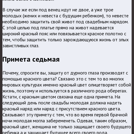
В случае же если под венец идут не двое, а уже трое
молодых (жених и невеста с будущим ребенком), то невесте
необходимо защитить свой живот под свадебным нарядом.
С этой целью под платье прямо на живот надевается
широкий красный пояс или повязывается красное полотно с
тем, чтобы защитить только зарождающуюся жизнь от злых
завистливых глаз.
Примета седьмая
Почему, спросите вы, защиту от дурного глаза производят с
помощью красного цвета? Связано это с тем то во многих
мировых культурах именно красный цвет олицетворяет собой
жизнь, поэтому и используется в различного рода оберегах.
Кстати, с красным цветом связана еще одна примета. На
следующий день после свадьбы молодая должна надеть
красный наряд или наряд с присутствием красного цвета.
Связывают эту примету с тем, что во время первой брачной
ночи молодая могла забеременеть. Одевая, таким образом,
красный цвет, женщина не только защищает своего будущего
ребенка а и защищает будущее всего своего рода.