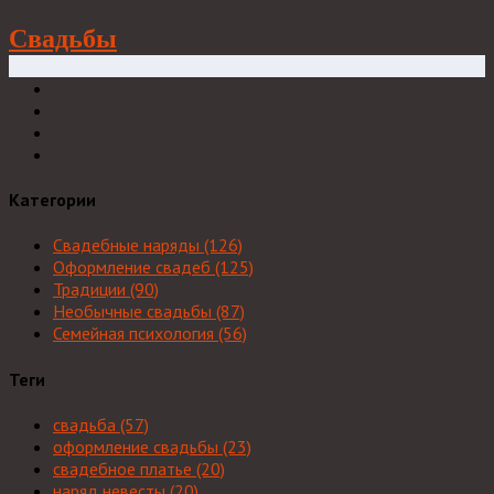
Свадьбы
Категории
Свадебные наряды
(126)
Оформление свадеб
(125)
Традиции
(90)
Необычные свадьбы
(87)
Семейная психология
(56)
Теги
свадьба
(57)
оформление свадьбы
(23)
свадебное платье
(20)
наряд невесты
(20)