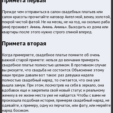
Примета первая
Прежде чем отправиться в салон свадебных платьев или
салон красоты прочитайте наговор Ангел мой, венец золотой,
покрой чистой фатой. Не на месяц, не на год, на сколько раба
(имя) проживет. Аминь. Аминь. Аминь». Выходить из дома или
квартиры после этого нужно строго спиной вперед.
Примета вторая
Когда примеряете, свадебное платье помните об очень
важной старой примете: нельзя до венчания примерять
свадебное платье полностью целиком. В противном случае
вы рискуете, что свадьба не состоится. Объяснение этому
наши предки давали вот такое: раз девушка надела
полностью свадебный наряд, то считается, что она уже
вышла замуж. При этом, посмотрев на себя в зеркало, она
вдобавок еще и закрепила свой новый статус и реальному
жениху в ее жизни места уже не найдется. Чтобы с вами не
произошла подобная история, примеряя свадебный наряд, не
одевайте, к примеру, одну из перчаток, или фату, или меряйте
наряд босиком.