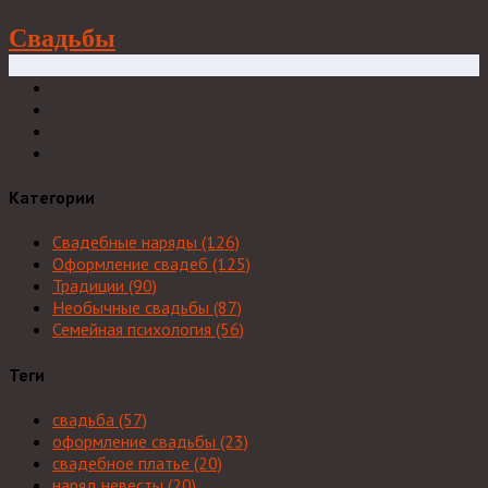
Свадьбы
Категории
Свадебные наряды
(126)
Оформление свадеб
(125)
Традиции
(90)
Необычные свадьбы
(87)
Семейная психология
(56)
Теги
свадьба
(57)
оформление свадьбы
(23)
свадебное платье
(20)
наряд невесты
(20)