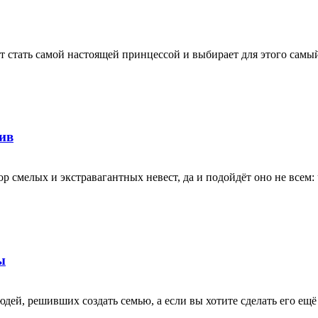
т стать самой настоящей принцессой и выбирает для этого самы
тив
бор смелых и экстравагантных невест, да и подойдёт оно не всем
ы
юдей, решивших создать семью, а если вы хотите сделать его ещ