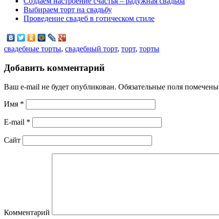
Создаём настроение счастья – радужная свадьба
Выбираем торт на свадьбу
Проведение свадеб в готическом стиле
свадебные торты
,
свадебный торт
,
торт
,
торты
Добавить комментарий
Ваш e-mail не будет опубликован. Обязательные поля помечен
Имя
*
E-mail
*
Сайт
Комментарий