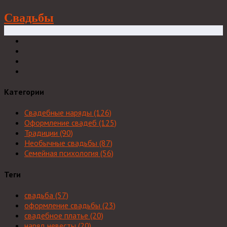
Свадьбы
Категории
Свадебные наряды
(126)
Оформление свадеб
(125)
Традиции
(90)
Необычные свадьбы
(87)
Семейная психология
(56)
Теги
свадьба
(57)
оформление свадьбы
(23)
свадебное платье
(20)
наряд невесты
(20)