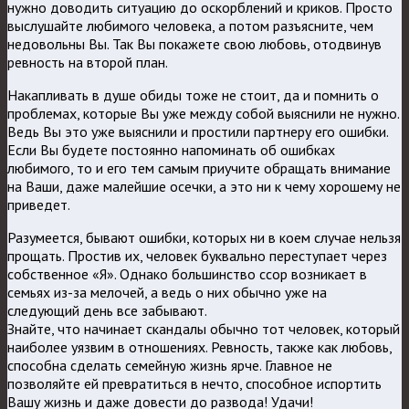
нужно доводить ситуацию до оскорблений и криков. Просто
выслушайте любимого человека, а потом разъясните, чем
недовольны Вы. Так Вы покажете свою любовь, отодвинув
ревность на второй план.
Накапливать в душе обиды тоже не стоит, да и помнить о
проблемах, которые Вы уже между собой выяснили не нужно.
Ведь Вы это уже выяснили и простили партнеру его ошибки.
Если Вы будете постоянно напоминать об ошибках
любимого, то и его тем самым приучите обращать внимание
на Ваши, даже малейшие осечки, а это ни к чему хорошему не
приведет.
Разумеется, бывают ошибки, которых ни в коем случае нельзя
прощать. Простив их, человек буквально переступает через
собственное «Я». Однако большинство ссор возникает в
семьях из-за мелочей, а ведь о них обычно уже на
следующий день все забывают.
Знайте, что начинает скандалы обычно тот человек, который
наиболее уязвим в отношениях. Ревность, также как любовь,
способна сделать семейную жизнь ярче. Главное не
позволяйте ей превратиться в нечто, способное испортить
Вашу жизнь и даже довести до развода! Удачи!