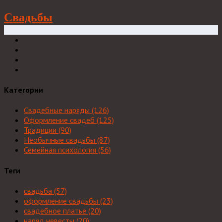
Свадьбы
Категории
Свадебные наряды
(126)
Оформление свадеб
(125)
Традиции
(90)
Необычные свадьбы
(87)
Семейная психология
(56)
Теги
свадьба
(57)
оформление свадьбы
(23)
свадебное платье
(20)
наряд невесты
(20)