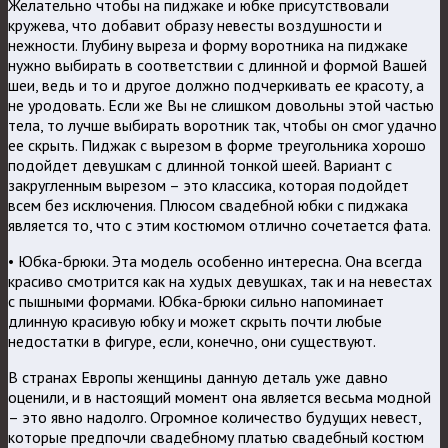
Желательно чтобы на пиджаке и юбке присутствовали
кружева, что добавит образу невесты воздушности и
нежности. Глубину выреза и форму воротника на пиджаке
нужно выбирать в соответствии с длинной и формой Вашей
шеи, ведь и то и другое должно подчеркивать ее красоту, а
не уродовать. Если же Вы не слишком довольны этой частью
тела, то лучше выбирать воротник так, чтобы он смог удачно
ее скрыть. Пиджак с вырезом в форме треугольника хорошо
подойдет девушкам с длинной тонкой шеей. Вариант с
закругленным вырезом – это классика, которая подойдет
всем без исключения. Плюсом свадебной юбки с пиджака
является то, что с этим костюмом отлично сочетается фата.
• Юбка-брюки. Эта модель особенно интересна. Она всегда
красиво смотрится как на худых девушках, так и на невестах
с пышными формами. Юбка-брюки сильно напоминает
длинную красивую юбку и может скрыть почти любые
недостатки в фигуре, если, конечно, они существуют.
В странах Европы женщины данную деталь уже давно
оценили, и в настоящий момент она является весьма модной
– это явно надолго. Огромное количество будущих невест,
которые предпочли свадебному платью свадебный костюм