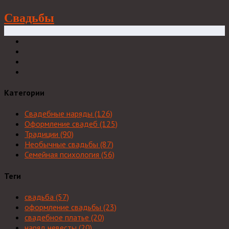
Свадьбы
Категории
Свадебные наряды
(126)
Оформление свадеб
(125)
Традиции
(90)
Необычные свадьбы
(87)
Семейная психология
(56)
Теги
свадьба
(57)
оформление свадьбы
(23)
свадебное платье
(20)
наряд невесты
(20)