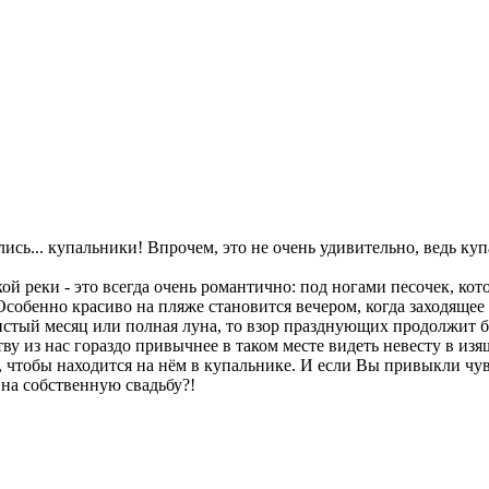
ь... купальники! Впрочем, это не очень удивительно, ведь купа
й реки - это всегда очень романтично: под ногами песочек, кот
Особенно красиво на пляже становится вечером, когда заходящее
бристый месяц или полная луна, то взор празднующих продолжит 
из нас гораздо привычнее в таком месте видеть невесту в изящ
ж, чтобы находится на нём в купальнике. И если Вы привыкли чу
 на собственную свадьбу?!