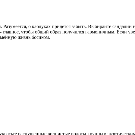
Разумеется, о каблуках придётся забыть. Выбирайте сандалии н
 главное, чтобы общий образ получился гармоничным. Если увер
семейную жизнь босиком.
 украсьте распущенные волнистые волосы крупным экзотическим ц