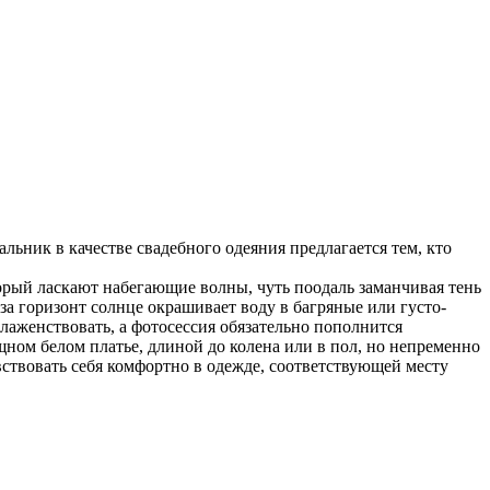
льник в качестве свадебного одеяния предлагается тем, кто
орый ласкают набегающие волны, чуть поодаль заманчивая тень
 за горизонт солнце окрашивает воду в багряные или густо-
блаженствовать, а фотосессия обязательно пополнится
ном белом платье, длиной до колена или в пол, но непременно
вствовать себя комфортно в одежде, соответствующей месту