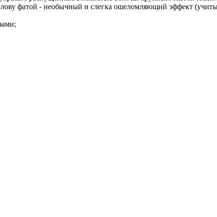
олову фатой - необычный и слегка ошеломляющий эффект (учитыв
зами;