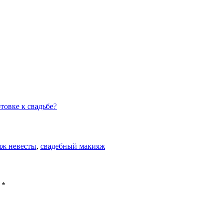
товке к свадьбе?
яж невесты
,
свадебный макияж
ы
*