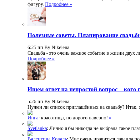
фигуру.
Подробнее »
Полезные советы. Планирование свадьб
6:25 пп By Nikelena
Свадьба - это очень важное событие в жизни двух л
Подробнее »
Ищем ответ на непростой вопрос – кого 
5:26 пп By Nikelena
Нужен ли список приглашённых на свадьбу? Итак, 
Инга
: красотища, но дорого наверно!
»
Svetlanka
: Лично я бы никогда не выбрала такое плат
Валентина Коваль
: Мне очень нравиться лаванда п