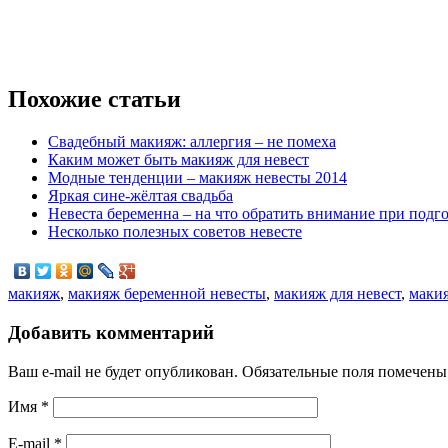
Похожие статьи
Свадебный макияж: аллергия – не помеха
Каким может быть макияж для невест
Модные тенденции – макияж невесты 2014
Яркая сине-жёлтая свадьба
Невеста беременна – на что обратить внимание при подго
Несколько полезных советов невесте
макияж
,
макияж беременной невесты
,
макияж для невест
,
маки
Добавить комментарий
Ваш e-mail не будет опубликован. Обязательные поля помечен
Имя
*
E-mail
*