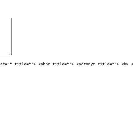
ref="" title=""> <abbr title=""> <acronym title=""> <b> 