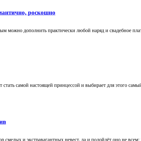
омантично, роскошно
рым можно дополнить практически любой наряд и свадебное плать
т стать самой настоящей принцессой и выбирает для этого самы
тив
бор смелых и экстравагантных невест, да и подойдёт оно не всем