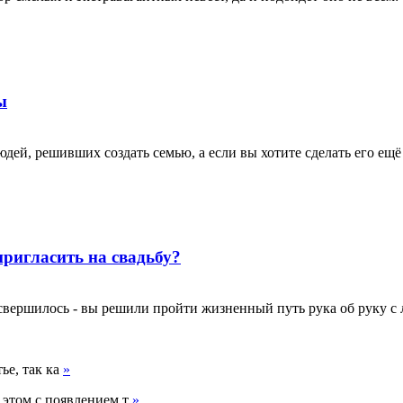
ы
юдей, решивших создать семью, а если вы хотите сделать его ещ
пригласить на свадьбу?
свершилось - вы решили пройти жизненный путь рука об руку с 
ье, так ка
»
о этом с появлением т
»