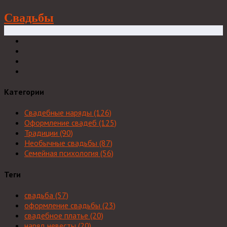
Свадьбы
Категории
Свадебные наряды
(126)
Оформление свадеб
(125)
Традиции
(90)
Необычные свадьбы
(87)
Семейная психология
(56)
Теги
свадьба
(57)
оформление свадьбы
(23)
свадебное платье
(20)
наряд невесты
(20)