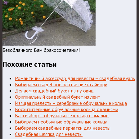
Безоблачного Вам бракосочетания!
Похожие статьи
Романтичный аксессуар для невесты – свадебная вуаль
Выбираем свадебное платье цвета айвори
Делаем свадебный букет из пуговиц
Оригинальный свадебный букет из лент
Изящая прелесть – серебряные обручальные кольца
Восхитительные обручальные кольца с камнями
Ваш выбор – обручальные кольца с эмалью
Выбираем необычные обручальные кольца
Выбираем свадебные перчатки для невесты
Свадебная шляпка для невесты