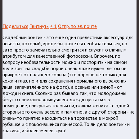
Поделиться
Твитнуть
+ 1
Отпр. по эл. почте
Свадебный зонтик - это ещё один прелестный аксессуар для
невесты, который, вроде бы, кажется необязательным, но
зато просто замечательно смотрится и служит отличным
атрибутом для качественной фотосессии. Впрочем, по
вопросу необязательности можно и поспорить - на самом
деле зонт на свадьбе порой очень даже нужен: летом он
прикроет от палящего солнца (это хорошо не только для
кожи и глаз, но и для сохранения нормального выражения
лица, запечатлённого на фото), а осенью или зимой - от
дождя и снега.
Сколько раз бывало так, что молодожёны
бегут от внезапно хлынувшего дождя прятаться в
помещение, прикрывая головы пиджаком жениха - с одной
стороны это очень весело и памятно, а с другой стороны - не
очень-то приятно находиться на торжестве в мокрой
рубашке и с покосившейся причёской. То ли дело зонтик - и
красиво, и более-менее, сухо!