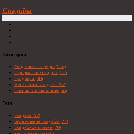
Свадьбы
Категории
Свадебные наряды
(126)
Оформление свадеб
(125)
Традиции
(90)
Необычные свадьбы
(87)
Семейная психология
(56)
Теги
свадьба
(57)
оформление свадьбы
(23)
свадебное платье
(20)
наряд невесты
(20)