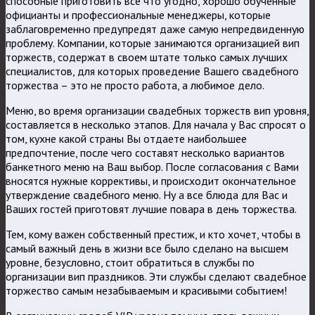
способные приготовить все что угодно, хорошо обученные
официанты и профессиональные менеджеры, которые
заблаговременно предупредят даже самую непредвиденную
проблему. Компании, которые занимаются организацией вип
торжеств, содержат в своем штате только самых лучших
специалистов, для которых проведение Вашего свадебного
торжества – это не просто работа, а любимое дело.
Меню, во время организации свадебных торжеств вип уровня,
составляется в несколько этапов. Для начала у Вас спросят о
том, кухне какой страны Вы отдаете наибольшее
предпочтение, после чего составят несколько вариантов
банкетного меню на Ваш выбор. После согласования с Вами
вносятся нужные коррективы, и происходит окончательное
утверждение свадебного меню. Ну а все блюда для Вас и
Ваших гостей приготовят лучшие повара в день торжества.
Тем, кому важен собственный престиж, и кто хочет, чтобы в
самый важный день в жизни все было сделано на высшем
уровне, безусловно, стоит обратиться в службы по
организации вип праздников. Эти службы сделают свадебное
торжество самым незабываемым и красивыми событием!