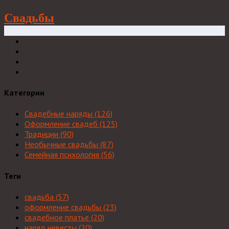
Свадьбы
Категории
Свадебные наряды
(126)
Оформление свадеб
(125)
Традиции
(90)
Необычные свадьбы
(87)
Семейная психология
(56)
Теги
свадьба
(57)
оформление свадьбы
(23)
свадебное платье
(20)
наряд невесты
(20)