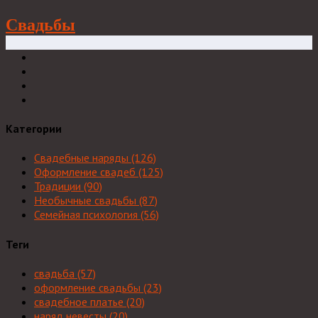
Свадьбы
Категории
Свадебные наряды
(126)
Оформление свадеб
(125)
Традиции
(90)
Необычные свадьбы
(87)
Семейная психология
(56)
Теги
свадьба
(57)
оформление свадьбы
(23)
свадебное платье
(20)
наряд невесты
(20)