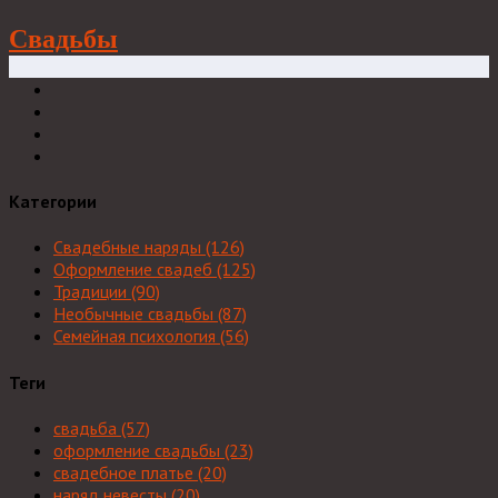
Свадьбы
Категории
Свадебные наряды
(126)
Оформление свадеб
(125)
Традиции
(90)
Необычные свадьбы
(87)
Семейная психология
(56)
Теги
свадьба
(57)
оформление свадьбы
(23)
свадебное платье
(20)
наряд невесты
(20)