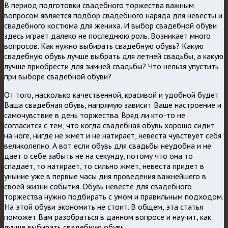
В период подготовки свадебного торжества важным
вопросом является подбор свадебного наряда для невесты и
свадебного костюма для жениха. И выбор свадебной обуви
здесь играет далеко не последнюю роль. Возникает много
вопросов. Как нужно выбирать свадебную обувь? Какую
свадебную обувь лучше выбрать для летней свадьбы, а какую
лучше приобрести для зимней свадьбы?
Что нельзя упустить
при выборе свадебной обуви?
От того, насколько качественной, красивой и удобной будет
Ваша свадебная обувь, напрямую зависит Ваше настроение и
самочувствие в день торжества. Вряд ли кто-то не
согласится с тем, что когда свадебная обувь хорошо сидит
на ноге, нигде не жмет и не натирает, невеста чувствует себя
великолепно. А вот если обувь для свадьбы неудобна и не
дает о себе забыть не на секунду, потому что она то
спадает, то натирает, то сильно жмет, невеста придет в
уныние уже в первые часы дня проведения важнейшего в
своей жизни события. Обувь невесте для свадебного
торжества нужно подбирать с умом и правильным подходом.
На этой обуви экономить не стоит. В общем, эта статья
поможет Вам разобраться в данном вопросе и научит, как
лучше выбирать свадебную обувь.