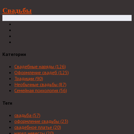
Свадьбы
Категории
Свадебные наряды
(126)
Оформление свадеб
(125)
Традиции
(90)
Необычные свадьбы
(87)
Семейная психология
(56)
Теги
свадьба
(57)
оформление свадьбы
(23)
свадебное платье
(20)
наряд невесты
(20)