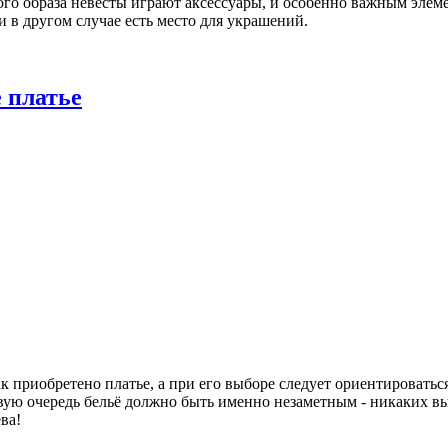
ого образа невесты играют аксессуары, и особенно важным элем
 и в другом случае есть место для украшений.
 платье
к приобретено платье, а при его выборе следует ориентироваться
рвую очередь бельё должно быть именно незаметным - никаких в
ва!