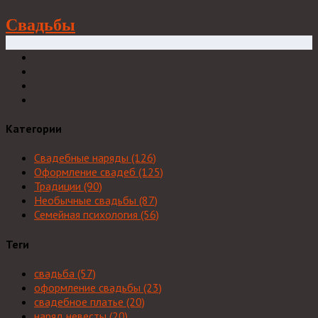
Свадьбы
Категории
Свадебные наряды
(126)
Оформление свадеб
(125)
Традиции
(90)
Необычные свадьбы
(87)
Семейная психология
(56)
Теги
свадьба
(57)
оформление свадьбы
(23)
свадебное платье
(20)
наряд невесты
(20)