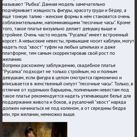
называют "Рыбка". Данная модель замечательно
подчёркивает изящность фигуры, красоту груди и бёдер, а
ещё тонкую талию - женские формы в нём становятся очень
соблазнительными, напоминающими "песочные часы".
Кроме
того, такое платье визуально делает девушку выше и
стройнее. Очень часто модель "Русалка" имеет встроенный
корсет. А невысокие невесты, привыкшие носит каблуки, могут
надеть под "хвост" туфли на любых шпильках и даже
платформе, тем самым скорректировав свой рост по
желанию.
Вопреки расхожему заблуждению, свадебное платье
"Русалка" подходит не только стройным, но и полным
девушкам, если фигура в целом смотрится гармонично и
вписывается в женственный силуэт "песочные часы". Только, в
отличие от худеньких барышень, полненьким невестам под
такое платье рекомендуется надеть утягивающее бельё для
поддержания живота и боков, а русалочий "хвост" наряда
должен начинаться не под коленом, а от середины бедра
или, при желании, немножко выше.