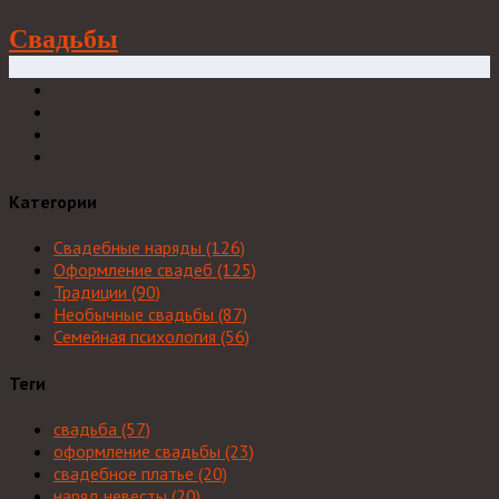
Свадьбы
Категории
Свадебные наряды
(126)
Оформление свадеб
(125)
Традиции
(90)
Необычные свадьбы
(87)
Семейная психология
(56)
Теги
свадьба
(57)
оформление свадьбы
(23)
свадебное платье
(20)
наряд невесты
(20)