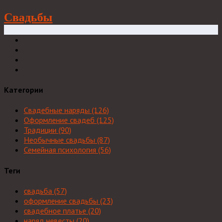
Свадьбы
Категории
Свадебные наряды
(126)
Оформление свадеб
(125)
Традиции
(90)
Необычные свадьбы
(87)
Семейная психология
(56)
Теги
свадьба
(57)
оформление свадьбы
(23)
свадебное платье
(20)
наряд невесты
(20)