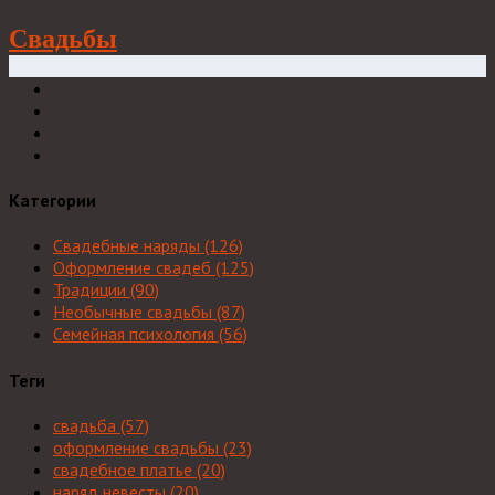
Свадьбы
Категории
Свадебные наряды
(126)
Оформление свадеб
(125)
Традиции
(90)
Необычные свадьбы
(87)
Семейная психология
(56)
Теги
свадьба
(57)
оформление свадьбы
(23)
свадебное платье
(20)
наряд невесты
(20)