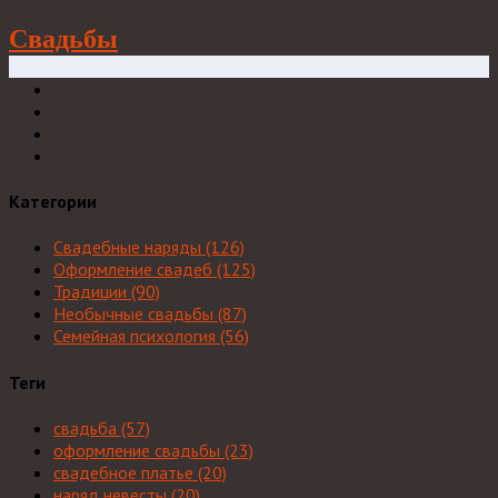
Свадьбы
Категории
Свадебные наряды
(126)
Оформление свадеб
(125)
Традиции
(90)
Необычные свадьбы
(87)
Семейная психология
(56)
Теги
свадьба
(57)
оформление свадьбы
(23)
свадебное платье
(20)
наряд невесты
(20)